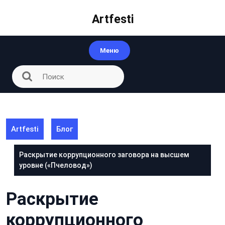
Перейти
к
Artfesti
контенту
Меню
Artfesti
Блог
Раскрытие коррупционного заговора на высшем
уровне («Пчеловод»)
Раскрытие
коррупционного