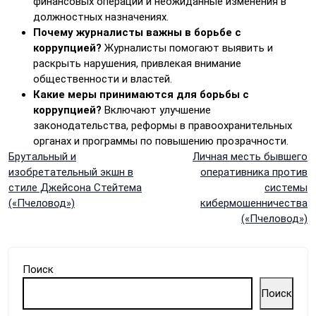
финансовых операций и неожиданные изменения в
должностных назначениях.
Почему журналисты важны в борьбе с
коррупцией?
Журналисты помогают выявить и
раскрыть нарушения, привлекая внимание
общественности и властей.
Какие меры принимаются для борьбы с
коррупцией?
Включают улучшение
законодательства, реформы в правоохранительных
органах и программы по повышению прозрачности.
Навигация
Брутальный и
Личная месть бывшего
изобретательный экшн в
оперативника против
по
стиле Джейсона Стейтема
системы
(«Пчеловод»)
кибермошенничества
записям
(«Пчеловод»)
Поиск
Поиск