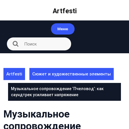
Перейти
к
Artfesti
контенту
Меню
Artfesti
Сюжет и художественные элементы
Музыкальное сопровождение ‘Пчеловод’: как
саундтрек усиливает напряжение
Музыкальное
сопровождение