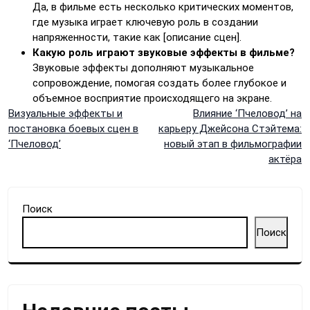
Да, в фильме есть несколько критических моментов,
где музыка играет ключевую роль в создании
напряженности, такие как [описание сцен].
Какую роль играют звуковые эффекты в фильме?
Звуковые эффекты дополняют музыкальное
сопровождение, помогая создать более глубокое и
объемное восприятие происходящего на экране.
Навигация
Визуальные эффекты и
Влияние ‘Пчеловод’ на
постановка боевых сцен в
карьеру Джейсона Стэйтема:
по
‘Пчеловод’
новый этап в фильмографии
актёра
записям
Поиск
Поиск