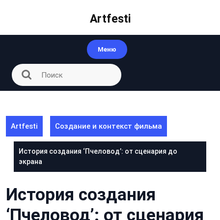
Перейти
к
Artfesti
контенту
Меню
Artfesti
Создание и контекст фильма
История создания ‘Пчеловод’: от сценария до
экрана
История создания
‘Пчеловод’: от сценария