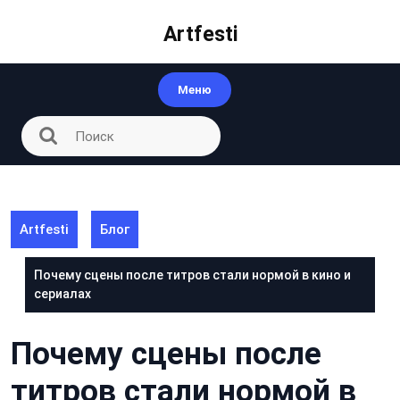
Перейти
к
Artfesti
контенту
Меню
Artfesti
Блог
Почему сцены после титров стали нормой в кино и
сериалах
Почему сцены после
титров стали нормой в