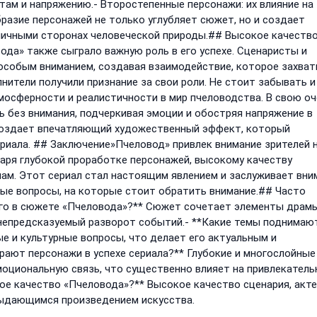
ктам и напряжению.- Второстепенные персонажи: их влияние на
разие персонажей не только углубляет сюжет, но и создает
личными сторонах человеческой природы.## Высокое качеств
да» также сыграло важную роль в его успехе. Сценаристы и
особым вниманием, создавая взаимодействие, которое захва
лнители получили признание за свои роли. Не стоит забывать и
осферности и реалистичности в мир пчеловодства. В свою оч
 без внимания, подчеркивая эмоции и обостряя напряжение в
 создает впечатляющий художественный эффект, который
риала. ## Заключение»Пчеловод» привлек внимание зрителей 
даря глубокой проработке персонажей, высокому качеству
м. Этот сериал стал настоящим явлением и заслуживает вни
ные вопросы, на которые стоит обратить внимание.## Часто
ого в сюжете «Пчеловода»?** Сюжет сочетает элементы драм
 непредсказуемый разворот событий.- **Какие темы поднимаю
е и культурные вопросы, что делает его актуальным и
рают персонажи в успехе сериала?** Глубокие и многослойные
оциональную связь, что существенно влияет на привлекатель
ое качество «Пчеловода»?** Высокое качество сценария, акт
выдающимся произведением искусства.