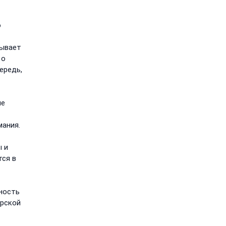
о
тывает
 о
ередь,
не
мания.
ы и
тся в
ность
ерской