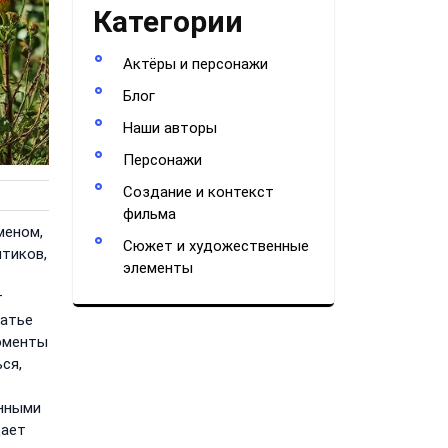
Категории
Актёры и персонажи
Блог
Наши авторы
Персонажи
Создание и контекст
фильма
меном,
Сюжет и художественные
итиков,
элементы
т
татье
оменты
ся,
енными
дает