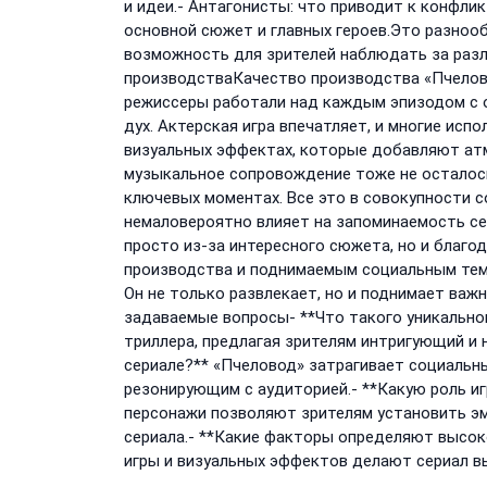
и идеи.- Антагонисты: что приводит к конфли
основной сюжет и главных героев.Это разнооб
возможность для зрителей наблюдать за раз
производстваКачество производства «Пчелово
режиссеры работали над каждым эпизодом с 
дух. Актерская игра впечатляет, и многие испо
визуальных эффектах, которые добавляют атм
музыкальное сопровождение тоже не осталось
ключевых моментах. Все это в совокупности
немаловероятно влияет на запоминаемость се
просто из-за интересного сюжета, но и благо
производства и поднимаемым социальным тема
Он не только развлекает, но и поднимает важ
задаваемые вопросы- **Что такого уникальн
триллера, предлагая зрителям интригующий и
сериале?** «Пчеловод» затрагивает социальны
резонирующим с аудиторией.- **Какую роль иг
персонажи позволяют зрителям установить эм
сериала.- **Какие факторы определяют высок
игры и визуальных эффектов делают сериал 