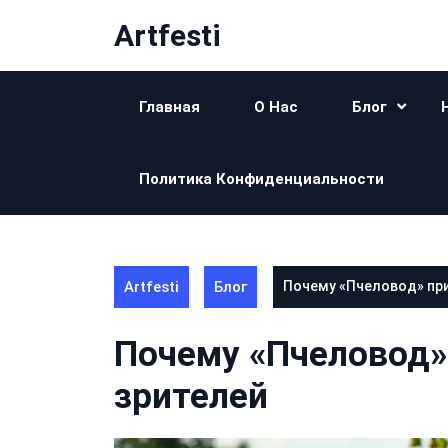
Перейти
Artfesti
к
контенту
Главная
О Нас
Блог
Политика Конфиденциальности
Artfesti
Блог
Почему «Пчеловод» пр
Почему «Пчеловод»
зрителей