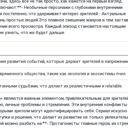
и, здесь всё не так просто, как кажется на первый взгляд.
лючают:**- Необычные персонажи с глубокими внутренними
 постепенно, что удерживает интерес зрителей.- Актуальные
нь простых людей.Это плавное смешение жанров и тем заста
ении всего просмотра. Каждый эпизод становится настоящим
е узнать, что же будет дальше.
ия развития событий, которые держат зрителей в напряжении
ременного общества, такие как экология и экосистемы пчел.
танными судьбами, что делает их реалистичными и relatable.
» являются важным элементом, привлекательным для зрителе
ю, личные проблемы и стремления. Эти внутренние конфликты
торыми зрители могут идентифицировать себя. Сериал искусно
тупки и решения, что делает их развитие не только увлекатель
й можно разбить на:**- Протагонисты: главные герои, их стре