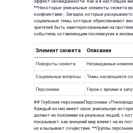
эффект неожиданности. Как и в настоящей жизн
**Некоторые уникальные элементы сюжета вк
конфликтами.- Загадки, которые раскрываются
социальные темы, которые обрисовывают жиз
зрителей быть заинтересованными на протяж
событием, оставляющим послевкусие и желани
Элемент сюжета
Описание
Повороты сюжета
Неожиданные изменен
Социальные вопросы
Темы, касающиеся сов
Персонажи
Герои с яркими и запу
## Глубокие персонажиПерсонажи «Пчеловода
Каждый из них имеет свою уникальную истори
делают их похожими на реальных людей, с ко
показывает, как внешний мир влияет на их пос
но и вызывает сочувствие. **Группы персонаже