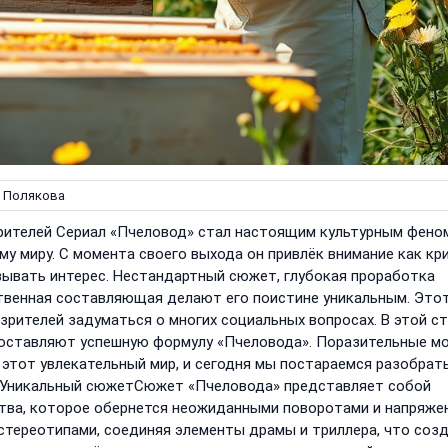
 Полякова
рителей Сериал «Пчеловод» стал настоящим культурным фено
му миру. С момента своего выхода он привлёк внимание как кр
ызывать интерес. Нестандартный сюжет, глубокая проработка
твенная составляющая делают его поистине уникальным. Это
 зрителей задуматься о многих социальных вопросах. В этой с
оставляют успешную формулу «Пчеловода». Поразительные м
этот увлекательный мир, и сегодня мы постараемся разобрать
# Уникальный сюжетСюжет «Пчеловода» представляет собой
тва, которое обернется неожиданными поворотами и напряж
 стереотипами, соединяя элементы драмы и триллера, что соз